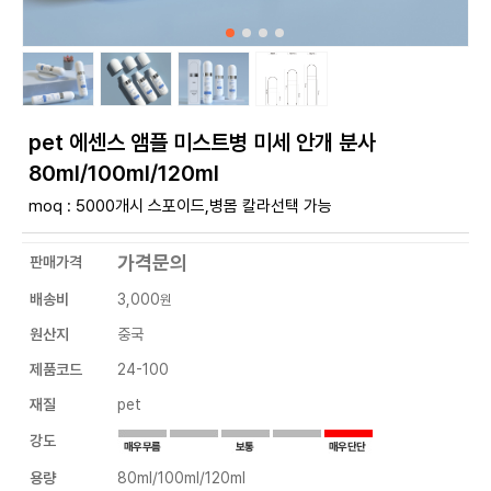
pet 에센스 앰플 미스트병 미세 안개 분사
80ml/100ml/120ml
moq : 5000개시 스포이드,병몸 칼라선택 가능
가격문의
판매가격
배송비
3,000
원
원산지
중국
제품코드
24-100
재질
pet
강도
용량
80ml/100ml/120ml