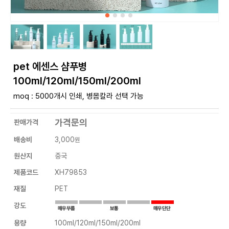
pet 에센스 샴푸병
100ml/120ml/150ml/200ml
moq : 5000개시 인쇄, 병몸칼라 선택 가능
가격문의
판매가격
배송비
3,000
원
원산지
중국
제품코드
XH79853
재질
PET
강도
용량
100ml/120ml/150ml/200ml