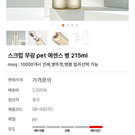
스크럽 무광 pet 에센스 병 215ml
moq : 10000개시 인쇄,병뚜껑,병몸 칼라선택 가능
가격문의
판매가격
배송비
3,000
원
원산지
중국
제품코드
SR-0937D
재질
pp
강도