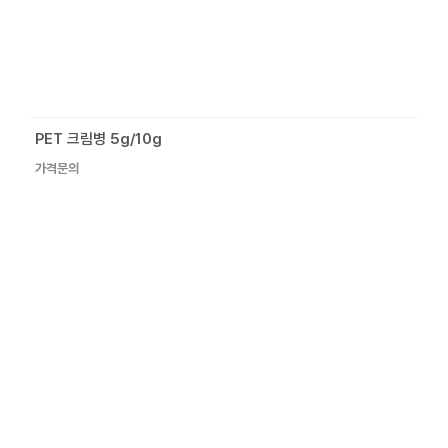
PET 크림병 5g/10g
가격문의