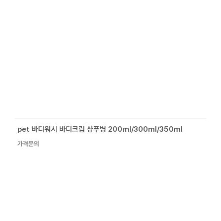
pet 바디워시 바디크림 샴푸병 200ml/300ml/350ml
가격문의