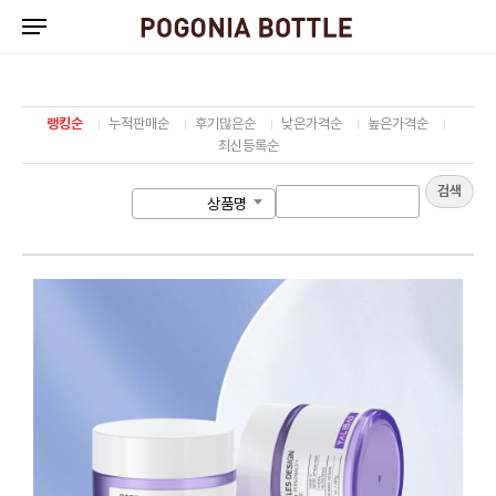
Skip
to
main
content
랭킹순
누적판매순
후기많은순
낮은가격순
높은가격순
최신등록순
검색
상품명