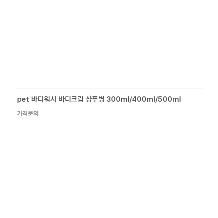
pet 바디워시 바디크림 샴푸병 300ml/400ml/500ml
가격문의