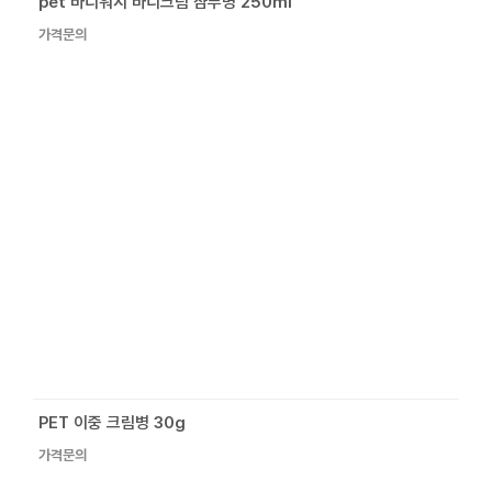
pet 바디워시 바디크림 샴푸병 250ml
가격문의
PET 이중 크림병 30g
가격문의