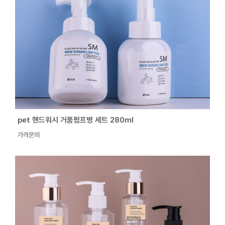
pet 핸드워시 거품펌프병 세트 280ml
가격문의