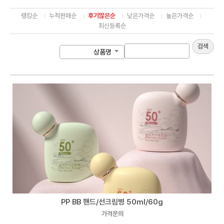
랭킹순
누적판매순
후기많은순
낮은가격순
높은가격순
최신등록순
검색
상품명
PP BB 핸드/선크림병 50ml/60g
가격문의