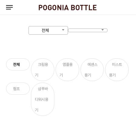
Skip
to
main
content
전체
전체
크림용
앰플용
에센스
미스트
기
기
용기
용기
펌프
샴푸바
디워시용
기