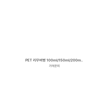
PET 리무버병 100ml/150ml/200m..
가격문의